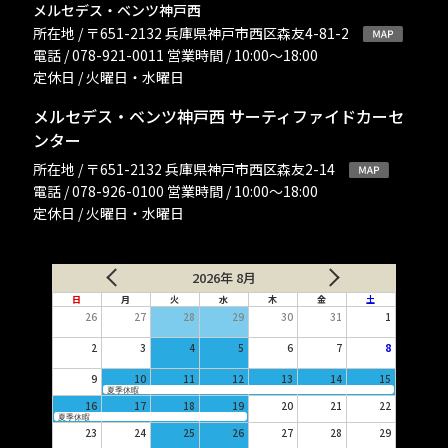
メルセデス・ベンツ神戸西
所在地 / 〒651-2132 兵庫県神戸市西区森友4-81-2
電話 / 078-921-0011 営業時間 / 10:00〜18:00
定休日 / 火曜日・水曜日
メルセデス・ベンツ神戸西 サーティファイドカーセ
ンター
所在地 / 〒651-2132 兵庫県神戸市西区森友2-14
電話 / 078-926-0100 営業時間 / 10:00〜18:00
定休日 / 火曜日・水曜日
2026年 8月
日
月
火
水
木
金
土
26
27
28
29
30
31
1
2
3
4
5
6
7
8
9
10
11
12
13
14
15
夏季休暇
16
17
18
19
20
21
22
夏季休暇
23
24
25
26
27
28
29