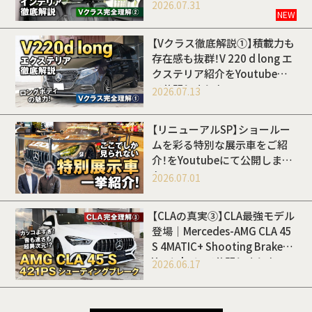
Youtubeにて公開しました
2026.07.31
NEW
【Vクラス徹底解説①】積載力も
存在感も抜群！V 220 d long エ
クステリア紹介をYoutubeに
て公開しました
2026.07.13
【リニューアルSP】ショールー
ムを彩る特別な展示車をご紹
介！をYoutubeにて公開しまし
た
2026.07.01
【CLAの真実③】CLA最強モデル
登場｜Mercedes-AMG CLA 45
S 4MATIC+ Shooting Brakeを
Youtubeにて公開しました
2026.06.17