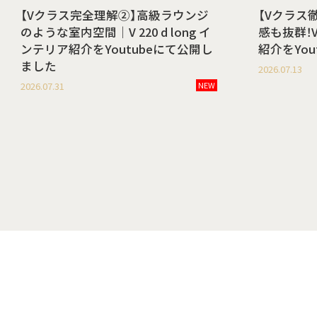
【Vクラス完全理解②】高級ラウンジ
【Vクラス
のような室内空間｜V 220 d long イ
感も抜群！V 
ンテリア紹介をYoutubeにて公開し
紹介をYo
ました
2026.07.13
2026.07.31
NEW