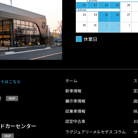
夏季休暇
16
17
18
19
20
夏季休暇
23
24
25
26
27
30
31
1
2
3
休業日
ホーム
ス
イトはこちら
新車情報
定
-2
展示車情報
店
試乗車情報
採
認定中古車
お
イドカーセンター
ラグジュアリーメルセデス コラム
サ
4