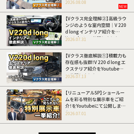
開しました
2026.08.08
NEW
【Vクラス完全理解②】高級ラウ
ンジのような室内空間｜V 220
d long インテリア紹介を
Youtubeにて公開しました
2026.07.31
【Vクラス徹底解説①】積載力も
存在感も抜群！V 220 d long エ
クステリア紹介をYoutubeに
て公開しました
2026.07.13
【リニューアルSP】ショールー
ムを彩る特別な展示車をご紹
介！をYoutubeにて公開しまし
た
2026.07.01