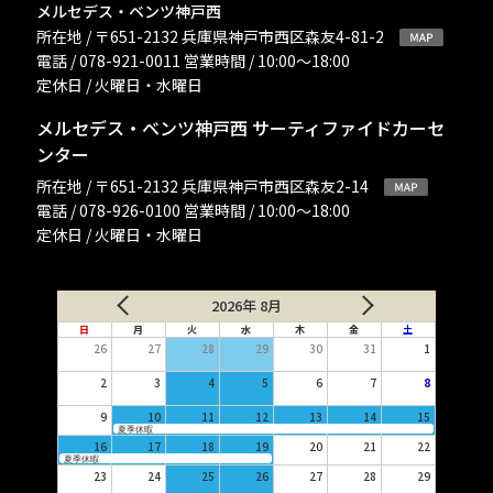
メルセデス・ベンツ神戸西
所在地 / 〒651-2132 兵庫県神戸市西区森友4-81-2
電話 / 078-921-0011 営業時間 / 10:00〜18:00
定休日 / 火曜日・水曜日
メルセデス・ベンツ神戸西 サーティファイドカーセ
ンター
所在地 / 〒651-2132 兵庫県神戸市西区森友2-14
電話 / 078-926-0100 営業時間 / 10:00〜18:00
定休日 / 火曜日・水曜日
2026年 8月
日
月
火
水
木
金
土
26
27
28
29
30
31
1
2
3
4
5
6
7
8
9
10
11
12
13
14
15
夏季休暇
16
17
18
19
20
21
22
夏季休暇
23
24
25
26
27
28
29