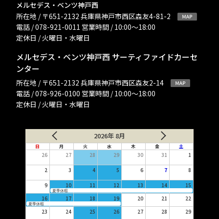
メルセデス・ベンツ神戸西
所在地 / 〒651-2132 兵庫県神戸市西区森友4-81-2
電話 / 078-921-0011 営業時間 / 10:00〜18:00
定休日 / 火曜日・水曜日
メルセデス・ベンツ神戸西 サーティファイドカーセ
ンター
所在地 / 〒651-2132 兵庫県神戸市西区森友2-14
電話 / 078-926-0100 営業時間 / 10:00〜18:00
定休日 / 火曜日・水曜日
2026年 8月
日
月
火
水
木
金
土
26
27
28
29
30
31
1
2
3
4
5
6
7
8
9
10
11
12
13
14
15
夏季休暇
16
17
18
19
20
21
22
夏季休暇
23
24
25
26
27
28
29