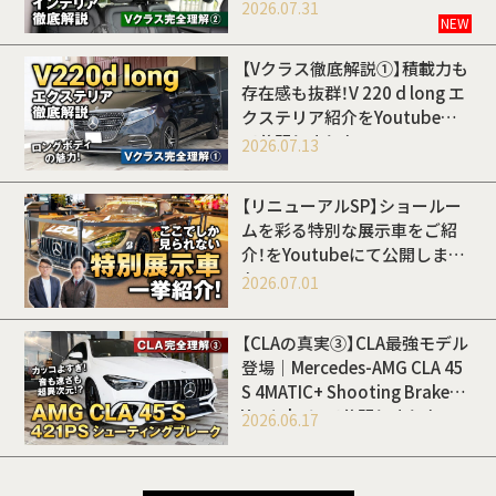
Youtubeにて公開しました
2026.07.31
NEW
【Vクラス徹底解説①】積載力も
存在感も抜群！V 220 d long エ
クステリア紹介をYoutubeに
て公開しました
2026.07.13
【リニューアルSP】ショールー
ムを彩る特別な展示車をご紹
介！をYoutubeにて公開しまし
た
2026.07.01
【CLAの真実③】CLA最強モデル
登場｜Mercedes-AMG CLA 45
S 4MATIC+ Shooting Brakeを
Youtubeにて公開しました
2026.06.17