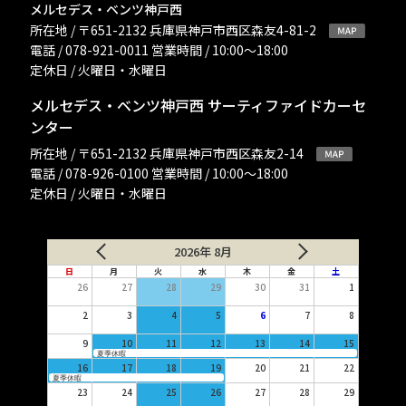
メルセデス・ベンツ神戸西
所在地 / 〒651-2132 兵庫県神戸市西区森友4-81-2
電話 / 078-921-0011 営業時間 / 10:00〜18:00
定休日 / 火曜日・水曜日
メルセデス・ベンツ神戸西 サーティファイドカーセ
ンター
所在地 / 〒651-2132 兵庫県神戸市西区森友2-14
電話 / 078-926-0100 営業時間 / 10:00〜18:00
定休日 / 火曜日・水曜日
2026年 8月
日
月
火
水
木
金
土
26
27
28
29
30
31
1
2
3
4
5
6
7
8
9
10
11
12
13
14
15
夏季休暇
16
17
18
19
20
21
22
夏季休暇
23
24
25
26
27
28
29