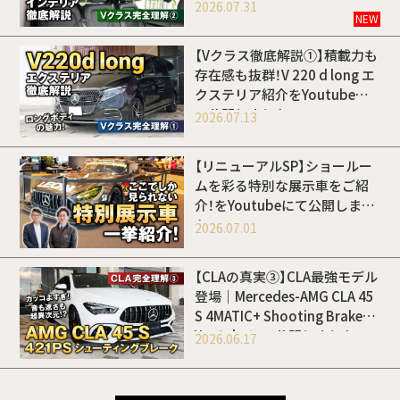
Youtubeにて公開しました
2026.07.31
NEW
【Vクラス徹底解説①】積載力も
存在感も抜群！V 220 d long エ
クステリア紹介をYoutubeに
て公開しました
2026.07.13
【リニューアルSP】ショールー
ムを彩る特別な展示車をご紹
介！をYoutubeにて公開しまし
た
2026.07.01
【CLAの真実③】CLA最強モデル
登場｜Mercedes-AMG CLA 45
S 4MATIC+ Shooting Brakeを
Youtubeにて公開しました
2026.06.17