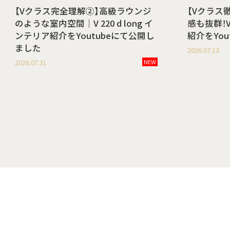
【Vクラス完全理解②】高級ラウンジ
【Vクラス
のような室内空間｜V 220 d long イ
感も抜群！V 
ンテリア紹介をYoutubeにて公開し
紹介をYo
ました
2026.07.13
2026.07.31
NEW