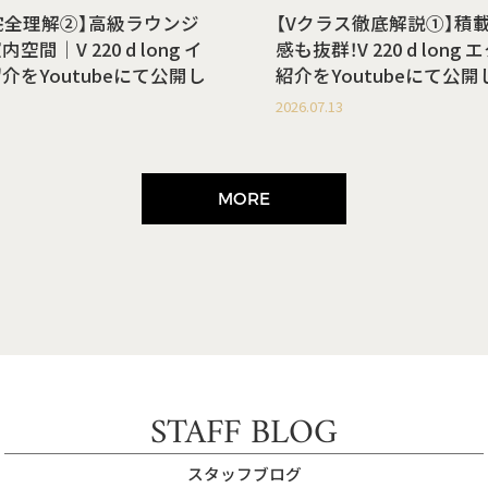
完全理解②】高級ラウンジ
【Vクラス徹底解説①】積
間｜V 220 d long イ
感も抜群！V 220 d lon
介をYoutubeにて公開し
紹介をYoutubeにて公
2026.07.13
MORE
STAFF BLOG
スタッフブログ