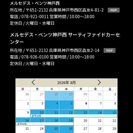
メルセデス・ベンツ神戸西
所在地 / 〒651-2132 兵庫県神戸市西区森友4-81-2
電話 / 078-921-0011 営業時間 / 10:00〜18:00
定休日 / 火曜日・水曜日
メルセデス・ベンツ神戸西 サーティファイドカーセ
ンター
所在地 / 〒651-2132 兵庫県神戸市西区森友2-14
電話 / 078-926-0100 営業時間 / 10:00〜18:00
定休日 / 火曜日・水曜日
2026年 8月
日
月
火
水
木
金
土
26
27
28
29
30
31
1
2
3
4
5
6
7
8
9
10
11
12
13
14
15
夏季休暇
16
17
18
19
20
21
22
夏季休暇
23
24
25
26
27
28
29