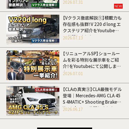
Youtubeにて公開しました
2026.07.31
NEW
【Vクラス徹底解説①】積載力も
存在感も抜群！V 220 d long エ
クステリア紹介をYoutubeに
て公開しました
2026.07.13
【リニューアルSP】ショールー
ムを彩る特別な展示車をご紹
介！をYoutubeにて公開しまし
た
2026.07.01
【CLAの真実③】CLA最強モデル
登場｜Mercedes-AMG CLA 45
S 4MATIC+ Shooting Brakeを
Youtubeにて公開しました
2026.06.17