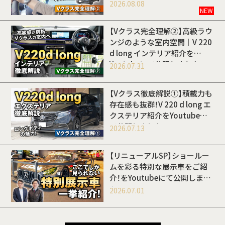
開しました
2026.08.08
NEW
【Vクラス完全理解②】高級ラウ
ンジのような室内空間｜V 220
d long インテリア紹介を
Youtubeにて公開しました
2026.07.31
【Vクラス徹底解説①】積載力も
存在感も抜群！V 220 d long エ
クステリア紹介をYoutubeに
て公開しました
2026.07.13
【リニューアルSP】ショールー
ムを彩る特別な展示車をご紹
介！をYoutubeにて公開しまし
た
2026.07.01