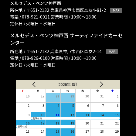
メルセデス・ベンツ神戸西
所在地 / 〒651-2132 兵庫県神戸市西区森友4-81-2
電話 / 078-921-0011 営業時間 / 10:00〜18:00
定休日 / 火曜日・水曜日
メルセデス・ベンツ神戸西 サーティファイドカーセ
ンター
所在地 / 〒651-2132 兵庫県神戸市西区森友2-14
電話 / 078-926-0100 営業時間 / 10:00〜18:00
定休日 / 火曜日・水曜日
2026年 8月
日
月
火
水
木
金
土
26
27
28
29
30
31
1
2
3
4
5
6
7
8
9
10
11
12
13
14
15
夏季休暇
16
17
18
19
20
21
22
夏季休暇
23
24
25
26
27
28
29