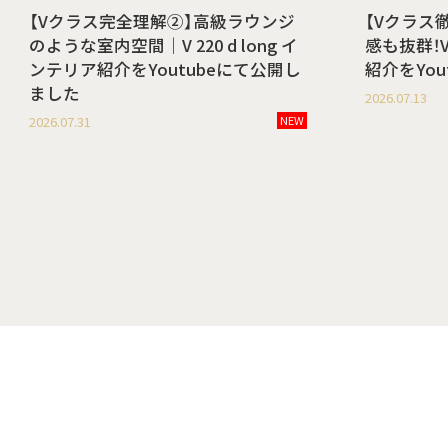
【Vクラス完全理解②】高級ラウンジ
【Vクラス
のような室内空間｜V 220 d long イ
感も抜群！V 
ンテリア紹介をYoutubeにて公開し
紹介をYo
ました
2026.07.13
2026.07.31
NEW