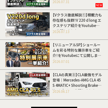
Youtubeにて公開しました
2026.07.31
NEW
【Vクラス徹底解説①】積載力も
存在感も抜群！V 220 d long エ
クステリア紹介をYoutubeに
て公開しました
2026.07.13
【リニューアルSP】ショールー
ムを彩る特別な展示車をご紹
介！をYoutubeにて公開しまし
た
2026.07.01
【CLAの真実③】CLA最強モデル
登場｜Mercedes-AMG CLA 45
S 4MATIC+ Shooting Brakeを
Youtubeにて公開しました
2026.06.17