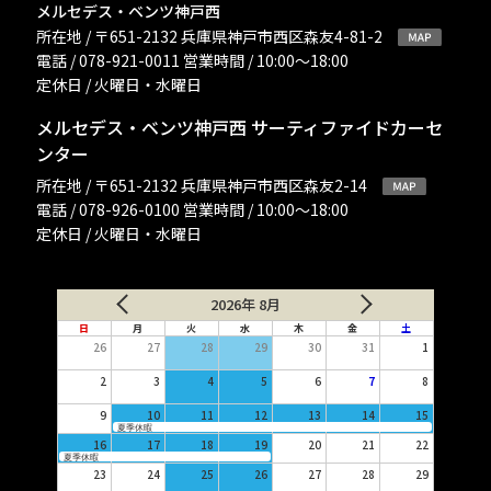
メルセデス・ベンツ神戸西
所在地 / 〒651-2132 兵庫県神戸市西区森友4-81-2
電話 / 078-921-0011 営業時間 / 10:00〜18:00
定休日 / 火曜日・水曜日
メルセデス・ベンツ神戸西 サーティファイドカーセ
ンター
所在地 / 〒651-2132 兵庫県神戸市西区森友2-14
電話 / 078-926-0100 営業時間 / 10:00〜18:00
定休日 / 火曜日・水曜日
2026年 8月
日
月
火
水
木
金
土
26
27
28
29
30
31
1
2
3
4
5
6
7
8
9
10
11
12
13
14
15
夏季休暇
16
17
18
19
20
21
22
夏季休暇
23
24
25
26
27
28
29