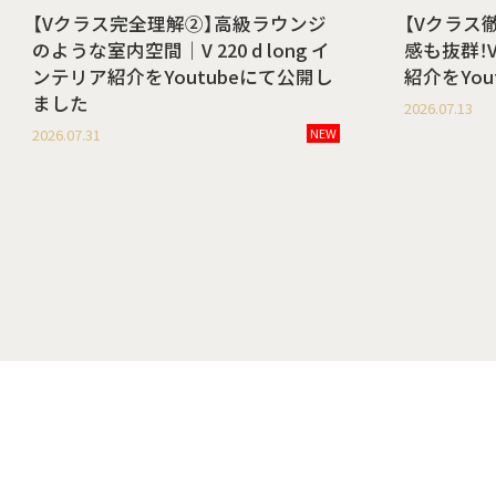
【Vクラス完全理解②】高級ラウンジ
【Vクラス
のような室内空間｜V 220 d long イ
感も抜群！V 
ンテリア紹介をYoutubeにて公開し
紹介をYo
ました
2026.07.13
2026.07.31
NEW