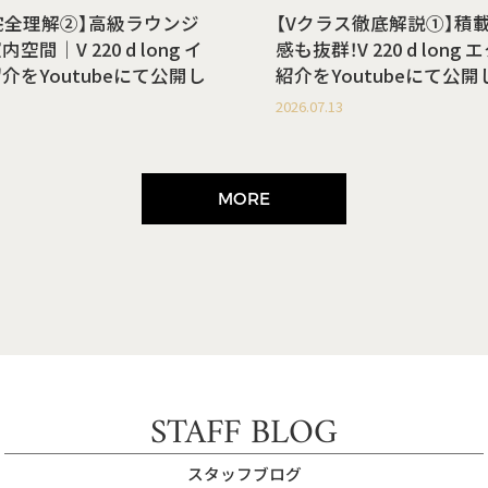
完全理解②】高級ラウンジ
【Vクラス徹底解説①】積
間｜V 220 d long イ
感も抜群！V 220 d lon
介をYoutubeにて公開し
紹介をYoutubeにて公
2026.07.13
MORE
STAFF BLOG
スタッフブログ