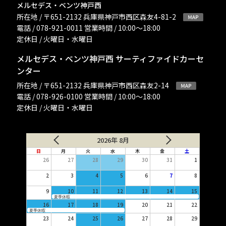
メルセデス・ベンツ神戸西
所在地 / 〒651-2132 兵庫県神戸市西区森友4-81-2
電話 / 078-921-0011 営業時間 / 10:00〜18:00
定休日 / 火曜日・水曜日
メルセデス・ベンツ神戸西 サーティファイドカーセ
ンター
所在地 / 〒651-2132 兵庫県神戸市西区森友2-14
電話 / 078-926-0100 営業時間 / 10:00〜18:00
定休日 / 火曜日・水曜日
2026年 8月
日
月
火
水
木
金
土
26
27
28
29
30
31
1
2
3
4
5
6
7
8
9
10
11
12
13
14
15
夏季休暇
16
17
18
19
20
21
22
夏季休暇
23
24
25
26
27
28
29