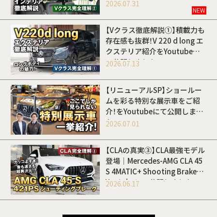
Youtubeにて公開しました
2026.07.31
NEW
【Vクラス徹底解説①】積載力も
存在感も抜群！V 220 d long エ
クステリア紹介をYoutubeに
て公開しました
2026.07.13
【リニューアルSP】ショールー
ムを彩る特別な展示車をご紹
介！をYoutubeにて公開しまし
た
2026.07.01
【CLAの真実③】CLA最強モデル
登場｜Mercedes-AMG CLA 45
S 4MATIC+ Shooting Brakeを
Youtubeにて公開しました
2026.06.17