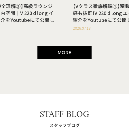
完全理解②】高級ラウンジ
【Vクラス徹底解説①】積
間｜V 220 d long イ
感も抜群！V 220 d lon
介をYoutubeにて公開し
紹介をYoutubeにて公
2026.07.13
MORE
STAFF BLOG
スタッフブログ