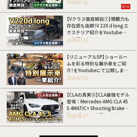
Youtubeにて公開しました
2026.07.31
NEW
【Vクラス徹底解説①】積載力も
存在感も抜群！V 220 d long エ
クステリア紹介をYoutubeに
て公開しました
2026.07.13
【リニューアルSP】ショールー
ムを彩る特別な展示車をご紹
介！をYoutubeにて公開しまし
た
2026.07.01
【CLAの真実③】CLA最強モデル
登場｜Mercedes-AMG CLA 45
S 4MATIC+ Shooting Brakeを
Youtubeにて公開しました
2026.06.17