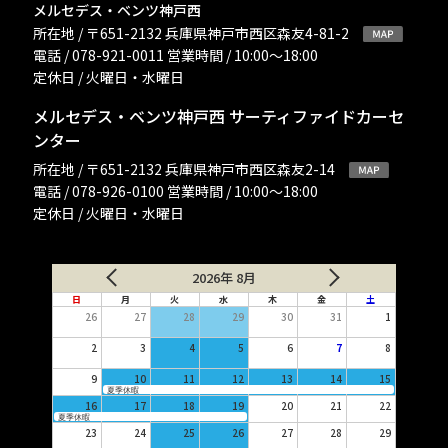
メルセデス・ベンツ神戸西
所在地 / 〒651-2132 兵庫県神戸市西区森友4-81-2
電話 / 078-921-0011 営業時間 / 10:00〜18:00
定休日 / 火曜日・水曜日
メルセデス・ベンツ神戸西 サーティファイドカーセ
ンター
所在地 / 〒651-2132 兵庫県神戸市西区森友2-14
電話 / 078-926-0100 営業時間 / 10:00〜18:00
定休日 / 火曜日・水曜日
2026年 8月
日
月
火
水
木
金
土
26
27
28
29
30
31
1
2
3
4
5
6
7
8
9
10
11
12
13
14
15
夏季休暇
16
17
18
19
20
21
22
夏季休暇
23
24
25
26
27
28
29