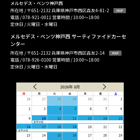
メルセデス・ベンツ神戸西
所在地 / 〒651-2132 兵庫県神戸市西区森友4-81-2
電話 / 078-921-0011 営業時間 / 10:00〜18:00
定休日 / 火曜日・水曜日
メルセデス・ベンツ神戸西 サーティファイドカーセ
ンター
所在地 / 〒651-2132 兵庫県神戸市西区森友2-14
電話 / 078-926-0100 営業時間 / 10:00〜18:00
定休日 / 火曜日・水曜日
2026年 8月
日
月
火
水
木
金
土
26
27
28
29
30
31
1
2
3
4
5
6
7
8
9
10
11
12
13
14
15
夏季休暇
16
17
18
19
20
21
22
夏季休暇
23
24
25
26
27
28
29