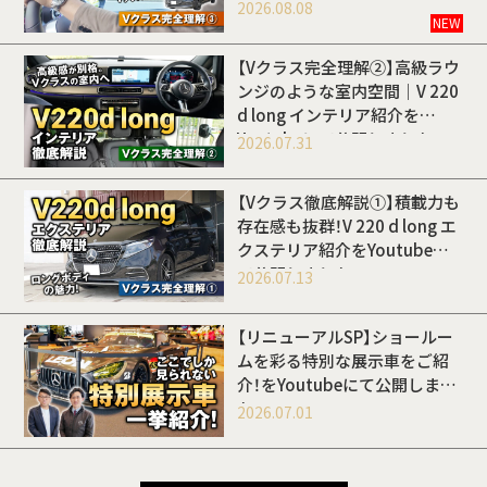
開しました
2026.08.08
NEW
【Vクラス完全理解②】高級ラウ
ンジのような室内空間｜V 220
d long インテリア紹介を
Youtubeにて公開しました
2026.07.31
【Vクラス徹底解説①】積載力も
存在感も抜群！V 220 d long エ
クステリア紹介をYoutubeに
て公開しました
2026.07.13
【リニューアルSP】ショールー
ムを彩る特別な展示車をご紹
介！をYoutubeにて公開しまし
た
2026.07.01