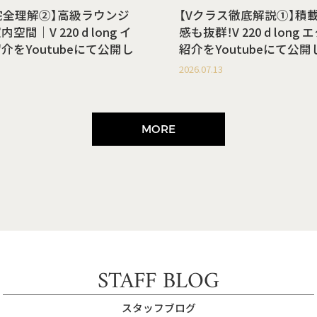
完全理解②】高級ラウンジ
【Vクラス徹底解説①】積
間｜V 220 d long イ
感も抜群！V 220 d lon
介をYoutubeにて公開し
紹介をYoutubeにて公
2026.07.13
MORE
STAFF BLOG
スタッフブログ