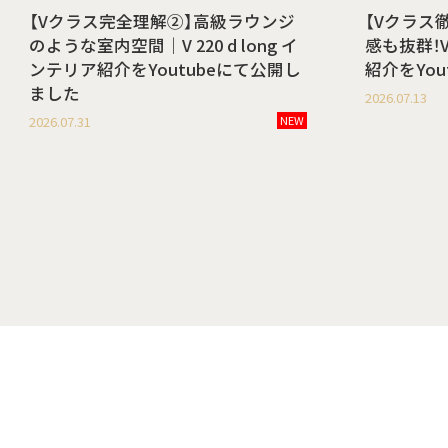
【Vクラス完全理解②】高級ラウンジ
【Vクラス
のような室内空間｜V 220 d long イ
感も抜群！V 
ンテリア紹介をYoutubeにて公開し
紹介をYo
ました
2026.07.13
2026.07.31
NEW