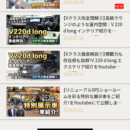
開しました
2026.08.08
NEW
【Vクラス完全理解②】高級ラウ
ンジのような室内空間｜V 220
d long インテリア紹介を
Youtubeにて公開しました
2026.07.31
【Vクラス徹底解説①】積載力も
存在感も抜群！V 220 d long エ
クステリア紹介をYoutubeに
て公開しました
2026.07.13
【リニューアルSP】ショールー
ムを彩る特別な展示車をご紹
介！をYoutubeにて公開しまし
た
2026.07.01