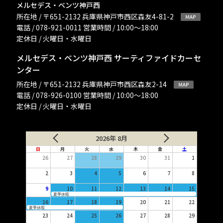
メルセデス・ベンツ神戸西
所在地 / 〒651-2132 兵庫県神戸市西区森友4-81-2
電話 / 078-921-0011 営業時間 / 10:00〜18:00
定休日 / 火曜日・水曜日
メルセデス・ベンツ神戸西 サーティファイドカーセ
ンター
所在地 / 〒651-2132 兵庫県神戸市西区森友2-14
電話 / 078-926-0100 営業時間 / 10:00〜18:00
定休日 / 火曜日・水曜日
2026年 8月
日
月
火
水
木
金
土
26
27
28
29
30
31
1
2
3
4
5
6
7
8
9
10
11
12
13
14
15
夏季休暇
16
17
18
19
20
21
22
夏季休暇
23
24
25
26
27
28
29