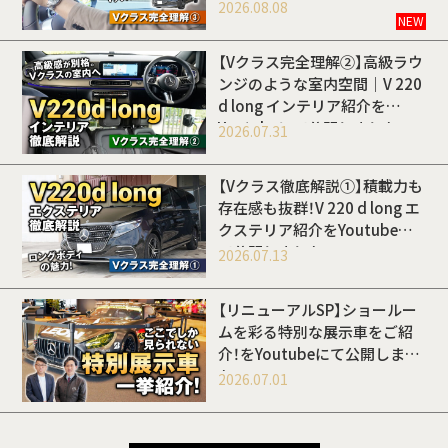
開しました
2026.08.08
NEW
【Vクラス完全理解②】高級ラウ
ンジのような室内空間｜V 220
d long インテリア紹介を
Youtubeにて公開しました
2026.07.31
【Vクラス徹底解説①】積載力も
存在感も抜群！V 220 d long エ
クステリア紹介をYoutubeに
て公開しました
2026.07.13
【リニューアルSP】ショールー
ムを彩る特別な展示車をご紹
介！をYoutubeにて公開しまし
た
2026.07.01