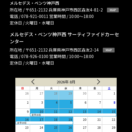
メルセデス・ベンツ神戸西
所在地 / 〒651-2132 兵庫県神戸市西区森友4-81-2
電話 / 078-921-0011 営業時間 / 10:00〜18:00
定休日 / 火曜日・水曜日
メルセデス・ベンツ神戸西 サーティファイドカーセ
ンター
所在地 / 〒651-2132 兵庫県神戸市西区森友2-14
電話 / 078-926-0100 営業時間 / 10:00〜18:00
定休日 / 火曜日・水曜日
2026年 8月
日
月
火
水
木
金
土
26
27
28
29
30
31
1
2
3
4
5
6
7
8
9
10
11
12
13
14
15
夏季休暇
16
17
18
19
20
21
22
夏季休暇
23
24
25
26
27
28
29