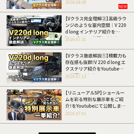
開しました
2026.08.08
NEW
【Vクラス完全理解②】高級ラウ
ンジのような室内空間｜V 220
d long インテリア紹介を
Youtubeにて公開しました
2026.07.31
【Vクラス徹底解説①】積載力も
存在感も抜群！V 220 d long エ
クステリア紹介をYoutubeに
て公開しました
2026.07.13
【リニューアルSP】ショールー
ムを彩る特別な展示車をご紹
介！をYoutubeにて公開しまし
た
2026.07.01