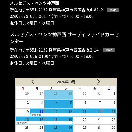
メルセデス・ベンツ神戸西
所在地 / 〒651-2132 兵庫県神戸市西区森友4-81-2
電話 / 078-921-0011 営業時間 / 10:00〜18:00
定休日 / 火曜日・水曜日
メルセデス・ベンツ神戸西 サーティファイドカーセ
ンター
所在地 / 〒651-2132 兵庫県神戸市西区森友2-14
電話 / 078-926-0100 営業時間 / 10:00〜18:00
定休日 / 火曜日・水曜日
2026年 8月
日
月
火
水
木
金
土
26
27
28
29
30
31
1
2
3
4
5
6
7
8
9
10
11
12
13
14
15
夏季休暇
16
17
18
19
20
21
22
夏季休暇
23
24
25
26
27
28
29