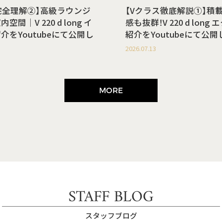
完全理解②】高級ラウンジ
【Vクラス徹底解説①】積
間｜V 220 d long イ
感も抜群！V 220 d lon
介をYoutubeにて公開し
紹介をYoutubeにて公
2026.07.13
MORE
STAFF BLOG
スタッフブログ