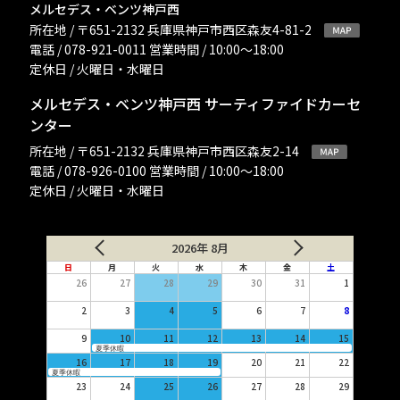
メルセデス・ベンツ神戸西
所在地 / 〒651-2132 兵庫県神戸市西区森友4-81-2
電話 / 078-921-0011 営業時間 / 10:00〜18:00
定休日 / 火曜日・水曜日
メルセデス・ベンツ神戸西 サーティファイドカーセ
ンター
所在地 / 〒651-2132 兵庫県神戸市西区森友2-14
電話 / 078-926-0100 営業時間 / 10:00〜18:00
定休日 / 火曜日・水曜日
2026年 8月
日
月
火
水
木
金
土
26
27
28
29
30
31
1
2
3
4
5
6
7
8
9
10
11
12
13
14
15
夏季休暇
16
17
18
19
20
21
22
夏季休暇
23
24
25
26
27
28
29