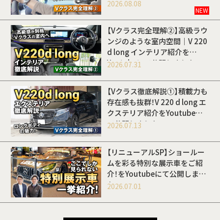
開しました
2026.08.08
NEW
【Vクラス完全理解②】高級ラウ
ンジのような室内空間｜V 220
d long インテリア紹介を
Youtubeにて公開しました
2026.07.31
【Vクラス徹底解説①】積載力も
存在感も抜群！V 220 d long エ
クステリア紹介をYoutubeに
て公開しました
2026.07.13
【リニューアルSP】ショールー
ムを彩る特別な展示車をご紹
介！をYoutubeにて公開しまし
た
2026.07.01