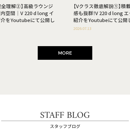
完全理解②】高級ラウンジ
【Vクラス徹底解説①】積
間｜V 220 d long イ
感も抜群！V 220 d lon
介をYoutubeにて公開し
紹介をYoutubeにて公
2026.07.13
MORE
STAFF BLOG
スタッフブログ