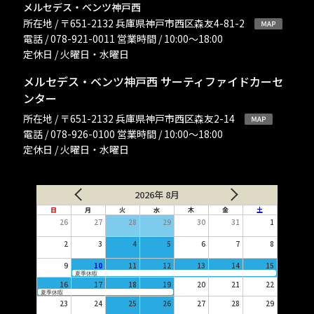
メルセデス・ベンツ神戸西
所在地 / 〒651-2132 兵庫県神戸市西区森友4-81-2
電話 / 078-921-0011 営業時間 / 10:00〜18:00
定休日 / 火曜日・水曜日
メルセデス・ベンツ神戸西 サーティファイドカーセ
ンター
所在地 / 〒651-2132 兵庫県神戸市西区森友2-14
電話 / 078-926-0100 営業時間 / 10:00〜18:00
定休日 / 火曜日・水曜日
2026年 8月
日
月
火
水
木
金
土
26
27
28
29
30
31
1
2
3
4
5
6
7
8
9
10
11
12
13
14
15
夏季休暇
16
17
18
19
20
21
22
夏季休暇
23
24
25
26
27
28
29