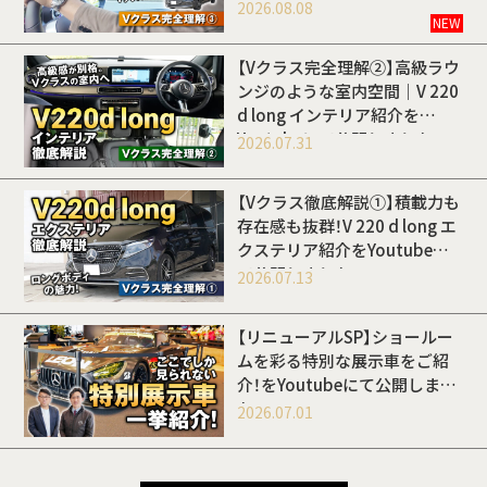
開しました
2026.08.08
NEW
【Vクラス完全理解②】高級ラウ
ンジのような室内空間｜V 220
d long インテリア紹介を
Youtubeにて公開しました
2026.07.31
【Vクラス徹底解説①】積載力も
存在感も抜群！V 220 d long エ
クステリア紹介をYoutubeに
て公開しました
2026.07.13
【リニューアルSP】ショールー
ムを彩る特別な展示車をご紹
介！をYoutubeにて公開しまし
た
2026.07.01