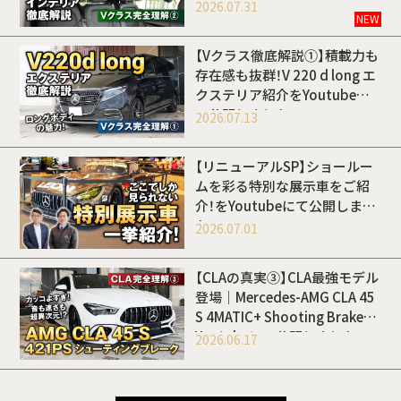
Youtubeにて公開しました
2026.07.31
NEW
【Vクラス徹底解説①】積載力も
存在感も抜群！V 220 d long エ
クステリア紹介をYoutubeに
て公開しました
2026.07.13
【リニューアルSP】ショールー
ムを彩る特別な展示車をご紹
介！をYoutubeにて公開しまし
た
2026.07.01
【CLAの真実③】CLA最強モデル
登場｜Mercedes-AMG CLA 45
S 4MATIC+ Shooting Brakeを
Youtubeにて公開しました
2026.06.17