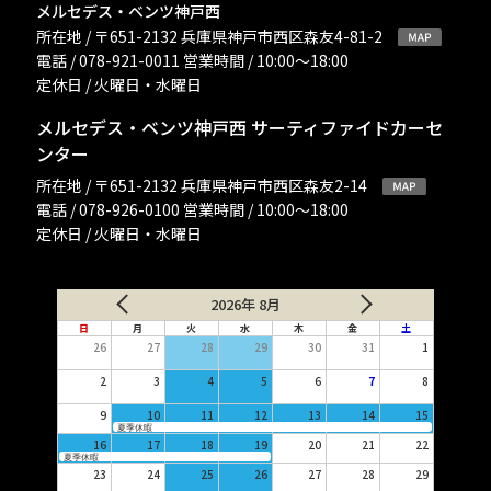
メルセデス・ベンツ神戸西
所在地 / 〒651-2132 兵庫県神戸市西区森友4-81-2
電話 / 078-921-0011 営業時間 / 10:00〜18:00
定休日 / 火曜日・水曜日
メルセデス・ベンツ神戸西 サーティファイドカーセ
ンター
所在地 / 〒651-2132 兵庫県神戸市西区森友2-14
電話 / 078-926-0100 営業時間 / 10:00〜18:00
定休日 / 火曜日・水曜日
2026年 8月
日
月
火
水
木
金
土
26
27
28
29
30
31
1
2
3
4
5
6
7
8
9
10
11
12
13
14
15
夏季休暇
16
17
18
19
20
21
22
夏季休暇
23
24
25
26
27
28
29