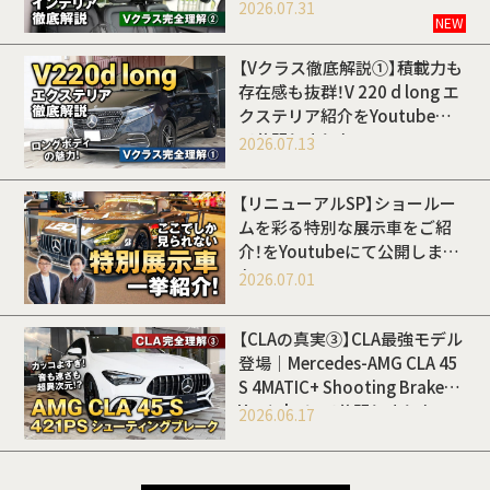
Youtubeにて公開しました
2026.07.31
NEW
【Vクラス徹底解説①】積載力も
存在感も抜群！V 220 d long エ
クステリア紹介をYoutubeに
て公開しました
2026.07.13
【リニューアルSP】ショールー
ムを彩る特別な展示車をご紹
介！をYoutubeにて公開しまし
た
2026.07.01
【CLAの真実③】CLA最強モデル
登場｜Mercedes-AMG CLA 45
S 4MATIC+ Shooting Brakeを
Youtubeにて公開しました
2026.06.17