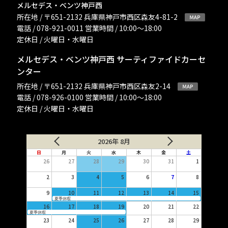
メルセデス・ベンツ神戸西
所在地 / 〒651-2132 兵庫県神戸市西区森友4-81-2
電話 / 078-921-0011 営業時間 / 10:00〜18:00
定休日 / 火曜日・水曜日
メルセデス・ベンツ神戸西 サーティファイドカーセ
ンター
所在地 / 〒651-2132 兵庫県神戸市西区森友2-14
電話 / 078-926-0100 営業時間 / 10:00〜18:00
定休日 / 火曜日・水曜日
2026年 8月
日
月
火
水
木
金
土
26
27
28
29
30
31
1
2
3
4
5
6
7
8
9
10
11
12
13
14
15
夏季休暇
16
17
18
19
20
21
22
夏季休暇
23
24
25
26
27
28
29