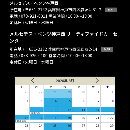
メルセデス・ベンツ神戸西
所在地 / 〒651-2132 兵庫県神戸市西区森友4-81-2
電話 / 078-921-0011 営業時間 / 10:00〜18:00
定休日 / 火曜日・水曜日
メルセデス・ベンツ神戸西 サーティファイドカーセ
ンター
所在地 / 〒651-2132 兵庫県神戸市西区森友2-14
電話 / 078-926-0100 営業時間 / 10:00〜18:00
定休日 / 火曜日・水曜日
2026年 8月
日
月
火
水
木
金
土
26
27
28
29
30
31
1
2
3
4
5
6
7
8
9
10
11
12
13
14
15
夏季休暇
16
17
18
19
20
21
22
夏季休暇
23
24
25
26
27
28
29