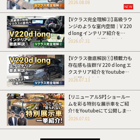
開しました
2026.08.08
NEW
【Vクラス完全理解②】高級ラウ
ンジのような室内空間｜V 220
d long インテリア紹介を
Youtubeにて公開しました
2026.07.31
【Vクラス徹底解説①】積載力も
存在感も抜群！V 220 d long エ
クステリア紹介をYoutubeに
て公開しました
2026.07.13
【リニューアルSP】ショールー
ムを彩る特別な展示車をご紹
介！をYoutubeにて公開しまし
た
2026.07.01