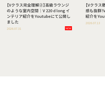
【Vクラス完全理解②】高級ラウンジ
【Vクラス
のような室内空間｜V 220 d long イ
感も抜群！V 
ンテリア紹介をYoutubeにて公開し
紹介をYo
ました
2026.07.13
2026.07.31
NEW