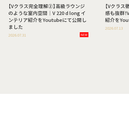
【Vクラス完全理解②】高級ラウンジ
【Vクラス
のような室内空間｜V 220 d long イ
感も抜群！V 
ンテリア紹介をYoutubeにて公開し
紹介をYo
ました
2026.07.13
2026.07.31
NEW