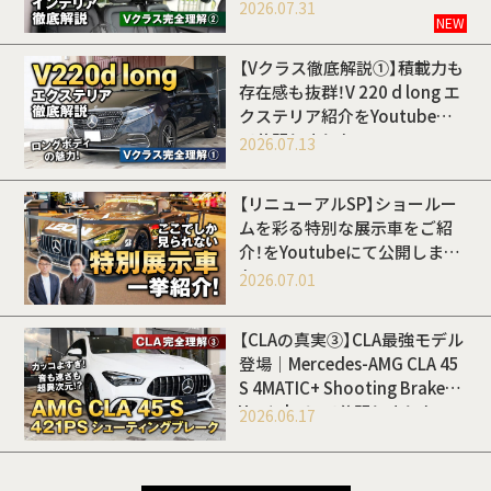
Youtubeにて公開しました
2026.07.31
NEW
【Vクラス徹底解説①】積載力も
存在感も抜群！V 220 d long エ
クステリア紹介をYoutubeに
て公開しました
2026.07.13
【リニューアルSP】ショールー
ムを彩る特別な展示車をご紹
介！をYoutubeにて公開しまし
た
2026.07.01
【CLAの真実③】CLA最強モデル
登場｜Mercedes-AMG CLA 45
S 4MATIC+ Shooting Brakeを
Youtubeにて公開しました
2026.06.17