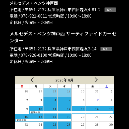
メルセデス・ベンツ神戸西
所在地 / 〒651-2132 兵庫県神戸市西区森友4-81-2
電話 / 078-921-0011 営業時間 / 10:00〜18:00
定休日 / 火曜日・水曜日
メルセデス・ベンツ神戸西 サーティファイドカーセ
ンター
所在地 / 〒651-2132 兵庫県神戸市西区森友2-14
電話 / 078-926-0100 営業時間 / 10:00〜18:00
定休日 / 火曜日・水曜日
2026年 8月
日
月
火
水
木
金
土
26
27
28
29
30
31
1
2
3
4
5
6
7
8
9
10
11
12
13
14
15
夏季休暇
16
17
18
19
20
21
22
夏季休暇
23
24
25
26
27
28
29