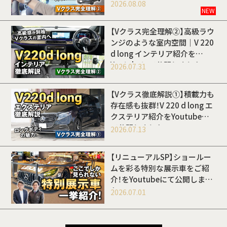
開しました
2026.08.08
NEW
【Vクラス完全理解②】高級ラウ
ンジのような室内空間｜V 220
d long インテリア紹介を
Youtubeにて公開しました
2026.07.31
【Vクラス徹底解説①】積載力も
存在感も抜群！V 220 d long エ
クステリア紹介をYoutubeに
て公開しました
2026.07.13
【リニューアルSP】ショールー
ムを彩る特別な展示車をご紹
介！をYoutubeにて公開しまし
た
2026.07.01