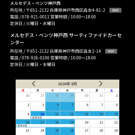
メルセデス・ベンツ神戸西
所在地 / 〒651-2132 兵庫県神戸市西区森友4-81-2
電話 / 078-921-0011 営業時間 / 10:00〜18:00
定休日 / 火曜日・水曜日
メルセデス・ベンツ神戸西 サーティファイドカーセ
ンター
所在地 / 〒651-2132 兵庫県神戸市西区森友2-14
電話 / 078-926-0100 営業時間 / 10:00〜18:00
定休日 / 火曜日・水曜日
2026年 8月
日
月
火
水
木
金
土
26
27
28
29
30
31
1
2
3
4
5
6
7
8
9
10
11
12
13
14
15
夏季休暇
16
17
18
19
20
21
22
夏季休暇
23
24
25
26
27
28
29