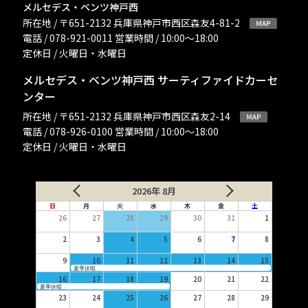
メルセデス・ベンツ神戸西
所在地 / 〒651-2132 兵庫県神戸市西区森友4-81-2
電話 / 078-921-0011 営業時間 / 10:00〜18:00
定休日 / 火曜日・水曜日
メルセデス・ベンツ神戸西 サーティファイドカーセ
ンター
所在地 / 〒651-2132 兵庫県神戸市西区森友2-14
電話 / 078-926-0100 営業時間 / 10:00〜18:00
定休日 / 火曜日・水曜日
2026年 8月
日
月
火
水
木
金
土
26
27
28
29
30
31
1
2
3
4
5
6
7
8
9
10
11
12
13
14
15
夏季休暇
16
17
18
19
20
21
22
夏季休暇
23
24
25
26
27
28
29