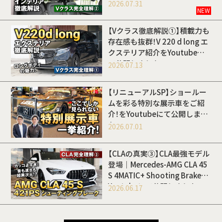
Youtubeにて公開しました
2026.07.31
NEW
【Vクラス徹底解説①】積載力も
存在感も抜群！V 220 d long エ
クステリア紹介をYoutubeに
て公開しました
2026.07.13
【リニューアルSP】ショールー
ムを彩る特別な展示車をご紹
介！をYoutubeにて公開しまし
た
2026.07.01
【CLAの真実③】CLA最強モデル
登場｜Mercedes-AMG CLA 45
S 4MATIC+ Shooting Brakeを
Youtubeにて公開しました
2026.06.17