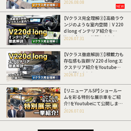
開しました
2026.08.08
NEW
【Vクラス完全理解②】高級ラウ
ンジのような室内空間｜V 220
d long インテリア紹介を
Youtubeにて公開しました
2026.07.31
【Vクラス徹底解説①】積載力も
存在感も抜群！V 220 d long エ
クステリア紹介をYoutubeに
て公開しました
2026.07.13
【リニューアルSP】ショールー
ムを彩る特別な展示車をご紹
介！をYoutubeにて公開しまし
た
2026.07.01