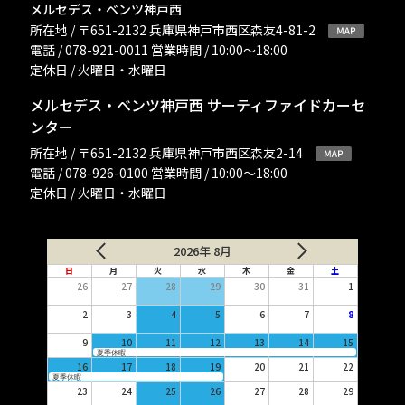
メルセデス・ベンツ神戸西
所在地 / 〒651-2132 兵庫県神戸市西区森友4-81-2
電話 / 078-921-0011 営業時間 / 10:00〜18:00
定休日 / 火曜日・水曜日
メルセデス・ベンツ神戸西 サーティファイドカーセ
ンター
所在地 / 〒651-2132 兵庫県神戸市西区森友2-14
電話 / 078-926-0100 営業時間 / 10:00〜18:00
定休日 / 火曜日・水曜日
2026年 8月
日
月
火
水
木
金
土
26
27
28
29
30
31
1
2
3
4
5
6
7
8
9
10
11
12
13
14
15
夏季休暇
16
17
18
19
20
21
22
夏季休暇
23
24
25
26
27
28
29