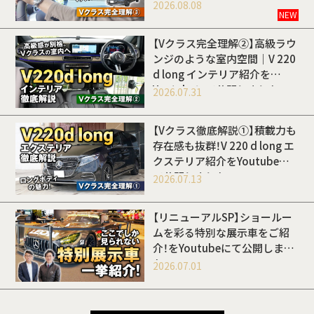
開しました
2026.08.08
NEW
【Vクラス完全理解②】高級ラウ
ンジのような室内空間｜V 220
d long インテリア紹介を
Youtubeにて公開しました
2026.07.31
【Vクラス徹底解説①】積載力も
存在感も抜群！V 220 d long エ
クステリア紹介をYoutubeに
て公開しました
2026.07.13
【リニューアルSP】ショールー
ムを彩る特別な展示車をご紹
介！をYoutubeにて公開しまし
た
2026.07.01