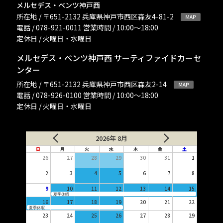
メルセデス・ベンツ神戸西
所在地 / 〒651-2132 兵庫県神戸市西区森友4-81-2
電話 / 078-921-0011 営業時間 / 10:00〜18:00
定休日 / 火曜日・水曜日
メルセデス・ベンツ神戸西 サーティファイドカーセ
ンター
所在地 / 〒651-2132 兵庫県神戸市西区森友2-14
電話 / 078-926-0100 営業時間 / 10:00〜18:00
定休日 / 火曜日・水曜日
2026年 8月
日
月
火
水
木
金
土
26
27
28
29
30
31
1
2
3
4
5
6
7
8
9
10
11
12
13
14
15
夏季休暇
16
17
18
19
20
21
22
夏季休暇
23
24
25
26
27
28
29