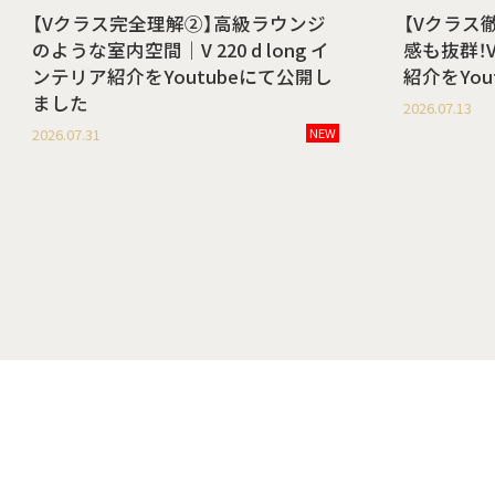
【Vクラス完全理解②】高級ラウンジ
【Vクラス
のような室内空間｜V 220 d long イ
感も抜群！V 
ンテリア紹介をYoutubeにて公開し
紹介をYo
ました
2026.07.13
2026.07.31
NEW