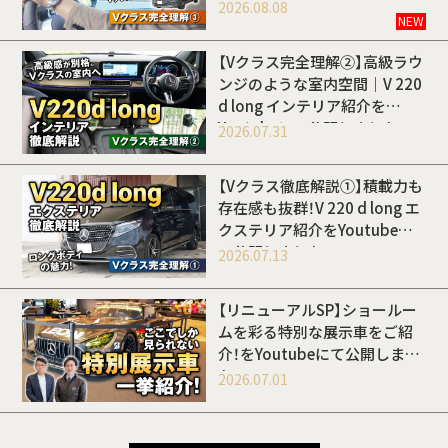
開しました
2026.08.08
NEW
【Vクラス完全理解②】高級ラウ
ンジのような室内空間｜V 220
d long インテリア紹介を
Youtubeにて公開しました
2026.07.31
【Vクラス徹底解説①】積載力も
存在感も抜群！V 220 d long エ
クステリア紹介をYoutubeに
て公開しました
2026.07.13
【リニューアルSP】ショールー
ムを彩る特別な展示車をご紹
介！をYoutubeにて公開しまし
た
2026.07.01