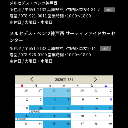
メルセデス・ベンツ神戸西
所在地 / 〒651-2132 兵庫県神戸市西区森友4-81-2
電話 / 078-921-0011 営業時間 / 10:00〜18:00
定休日 / 火曜日・水曜日
メルセデス・ベンツ神戸西 サーティファイドカーセ
ンター
所在地 / 〒651-2132 兵庫県神戸市西区森友2-14
電話 / 078-926-0100 営業時間 / 10:00〜18:00
定休日 / 火曜日・水曜日
2026年 8月
日
月
火
水
木
金
土
26
27
28
29
30
31
1
2
3
4
5
6
7
8
9
10
11
12
13
14
15
夏季休暇
16
17
18
19
20
21
22
夏季休暇
23
24
25
26
27
28
29