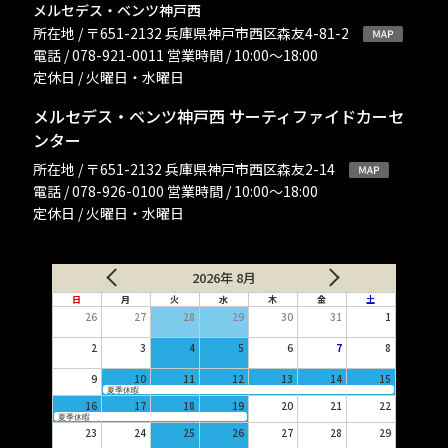
メルセデス・ベンツ神戸西
所在地 / 〒651-2132 兵庫県神戸市西区森友4-81-2
電話 / 078-921-0011 営業時間 / 10:00〜18:00
定休日 / 火曜日・水曜日
メルセデス・ベンツ神戸西 サーティファイドカーセ
ンター
所在地 / 〒651-2132 兵庫県神戸市西区森友2-14
電話 / 078-926-0100 営業時間 / 10:00〜18:00
定休日 / 火曜日・水曜日
2026年 8月
日
月
火
水
木
金
土
26
27
28
29
30
31
1
2
3
4
5
6
7
8
9
10
11
12
13
14
15
夏季休暇
16
17
18
19
20
21
22
夏季休暇
23
24
25
26
27
28
29