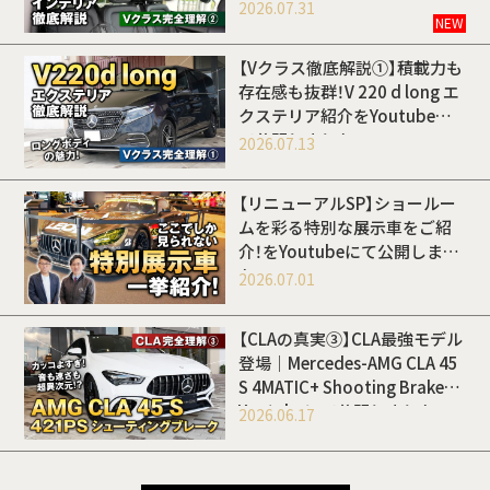
Youtubeにて公開しました
2026.07.31
NEW
【Vクラス徹底解説①】積載力も
存在感も抜群！V 220 d long エ
クステリア紹介をYoutubeに
て公開しました
2026.07.13
【リニューアルSP】ショールー
ムを彩る特別な展示車をご紹
介！をYoutubeにて公開しまし
た
2026.07.01
【CLAの真実③】CLA最強モデル
登場｜Mercedes-AMG CLA 45
S 4MATIC+ Shooting Brakeを
Youtubeにて公開しました
2026.06.17