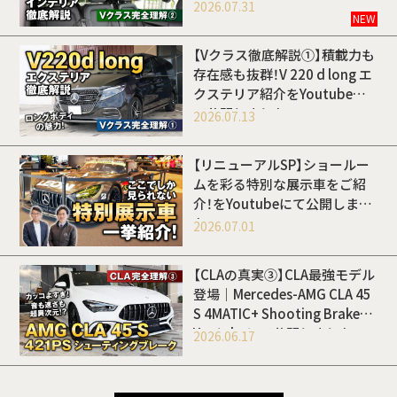
Youtubeにて公開しました
2026.07.31
NEW
【Vクラス徹底解説①】積載力も
存在感も抜群！V 220 d long エ
クステリア紹介をYoutubeに
て公開しました
2026.07.13
【リニューアルSP】ショールー
ムを彩る特別な展示車をご紹
介！をYoutubeにて公開しまし
た
2026.07.01
【CLAの真実③】CLA最強モデル
登場｜Mercedes-AMG CLA 45
S 4MATIC+ Shooting Brakeを
Youtubeにて公開しました
2026.06.17