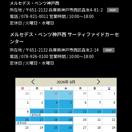
メルセデス・ベンツ神戸西
所在地 / 〒651-2132 兵庫県神戸市西区森友4-81-2
電話 / 078-921-0011 営業時間 / 10:00〜18:00
定休日 / 火曜日・水曜日
メルセデス・ベンツ神戸西 サーティファイドカーセ
ンター
所在地 / 〒651-2132 兵庫県神戸市西区森友2-14
電話 / 078-926-0100 営業時間 / 10:00〜18:00
定休日 / 火曜日・水曜日
2026年 8月
日
月
火
水
木
金
土
26
27
28
29
30
31
1
2
3
4
5
6
7
8
9
10
11
12
13
14
15
夏季休暇
16
17
18
19
20
21
22
夏季休暇
23
24
25
26
27
28
29