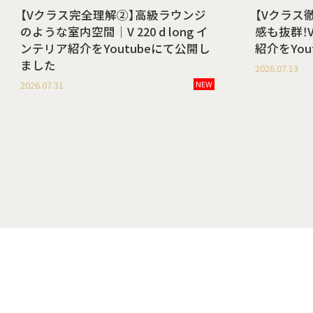
【Vクラス完全理解②】高級ラウンジ
【Vクラス
のような室内空間｜V 220 d long イ
感も抜群！V 
ンテリア紹介をYoutubeにて公開し
紹介をYo
ました
2026.07.13
2026.07.31
NEW