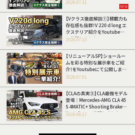
Youtubeにて公開しました
2026.07.31
NEW
【Vクラス徹底解説①】積載力も
存在感も抜群！V 220 d long エ
クステリア紹介をYoutubeに
て公開しました
2026.07.13
【リニューアルSP】ショールー
ムを彩る特別な展示車をご紹
介！をYoutubeにて公開しまし
た
2026.07.01
【CLAの真実③】CLA最強モデル
登場｜Mercedes-AMG CLA 45
S 4MATIC+ Shooting Brakeを
Youtubeにて公開しました
2026.06.17