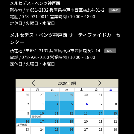
メルセデス・ベンツ神戸西
所在地 / 〒651-2132 兵庫県神戸市西区森友4-81-2
電話 / 078-921-0011 営業時間 / 10:00〜18:00
定休日 / 火曜日・水曜日
メルセデス・ベンツ神戸西 サーティファイドカーセ
ンター
所在地 / 〒651-2132 兵庫県神戸市西区森友2-14
電話 / 078-926-0100 営業時間 / 10:00〜18:00
定休日 / 火曜日・水曜日
2026年 8月
日
月
火
水
木
金
土
26
27
28
29
30
31
1
2
3
4
5
6
7
8
9
10
11
12
13
14
15
夏季休暇
16
17
18
19
20
21
22
夏季休暇
23
24
25
26
27
28
29