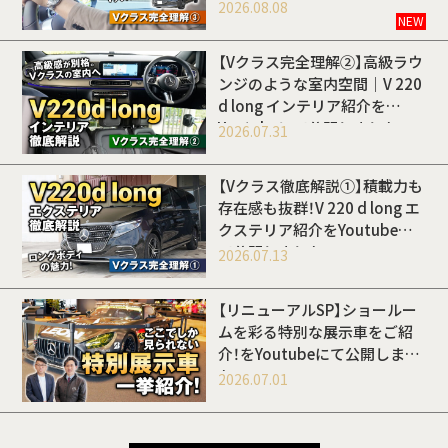
開しました
2026.08.08
NEW
【Vクラス完全理解②】高級ラウ
ンジのような室内空間｜V 220
d long インテリア紹介を
Youtubeにて公開しました
2026.07.31
【Vクラス徹底解説①】積載力も
存在感も抜群！V 220 d long エ
クステリア紹介をYoutubeに
て公開しました
2026.07.13
【リニューアルSP】ショールー
ムを彩る特別な展示車をご紹
介！をYoutubeにて公開しまし
た
2026.07.01