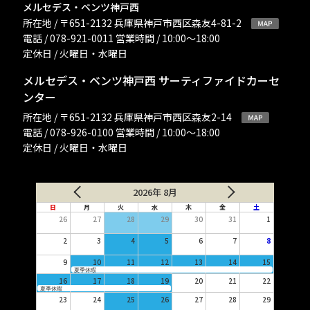
メルセデス・ベンツ神戸西
所在地 / 〒651-2132 兵庫県神戸市西区森友4-81-2
電話 / 078-921-0011 営業時間 / 10:00〜18:00
定休日 / 火曜日・水曜日
メルセデス・ベンツ神戸西 サーティファイドカーセ
ンター
所在地 / 〒651-2132 兵庫県神戸市西区森友2-14
電話 / 078-926-0100 営業時間 / 10:00〜18:00
定休日 / 火曜日・水曜日
2026年 8月
日
月
火
水
木
金
土
26
27
28
29
30
31
1
2
3
4
5
6
7
8
9
10
11
12
13
14
15
夏季休暇
16
17
18
19
20
21
22
夏季休暇
23
24
25
26
27
28
29