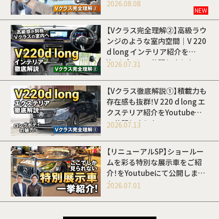
開しました
2026.08.08
NEW
【Vクラス完全理解②】高級ラウ
ンジのような室内空間｜V 220
d long インテリア紹介を
Youtubeにて公開しました
2026.07.31
【Vクラス徹底解説①】積載力も
存在感も抜群！V 220 d long エ
クステリア紹介をYoutubeに
て公開しました
2026.07.13
【リニューアルSP】ショールー
ムを彩る特別な展示車をご紹
介！をYoutubeにて公開しまし
た
2026.07.01