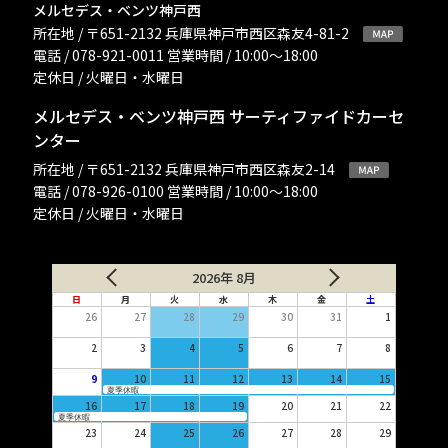
メルセデス・ベンツ神戸西
所在地 / 〒651-2132 兵庫県神戸市西区森友4-81-2
電話 / 078-921-0011 営業時間 / 10:00〜18:00
定休日 / 火曜日・水曜日
メルセデス・ベンツ神戸西 サーティファイドカーセ
ンター
所在地 / 〒651-2132 兵庫県神戸市西区森友2-14
電話 / 078-926-0100 営業時間 / 10:00〜18:00
定休日 / 火曜日・水曜日
2026年 8月
日
月
火
水
木
金
土
26
27
28
29
30
31
1
2
3
4
5
6
7
8
9
10
11
12
13
14
15
夏季休暇
16
17
18
19
20
21
22
夏季休暇
23
24
25
26
27
28
29