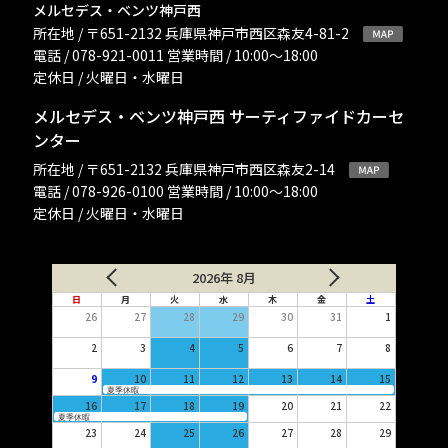
メルセデス・ベンツ神戸西
所在地 / 〒651-2132 兵庫県神戸市西区森友4-81-2
電話 / 078-921-0011 営業時間 / 10:00〜18:00
定休日 / 火曜日・水曜日
メルセデス・ベンツ神戸西 サーティファイドカーセ
ンター
所在地 / 〒651-2132 兵庫県神戸市西区森友2-14
電話 / 078-926-0100 営業時間 / 10:00〜18:00
定休日 / 火曜日・水曜日
2026年 8月
日
月
火
水
木
金
土
26
27
28
29
30
31
1
2
3
4
5
6
7
8
9
10
11
12
13
14
15
夏季休暇
16
17
18
19
20
21
22
夏季休暇
23
24
25
26
27
28
29