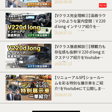
開しました
2026.08.08
NEW
【Vクラス完全理解②】高級ラウ
ンジのような室内空間｜V 220
d long インテリア紹介を
Youtubeにて公開しました
2026.07.31
【Vクラス徹底解説①】積載力も
存在感も抜群！V 220 d long エ
クステリア紹介をYoutubeに
て公開しました
2026.07.13
【リニューアルSP】ショールー
ムを彩る特別な展示車をご紹
介！をYoutubeにて公開しまし
た
2026.07.01