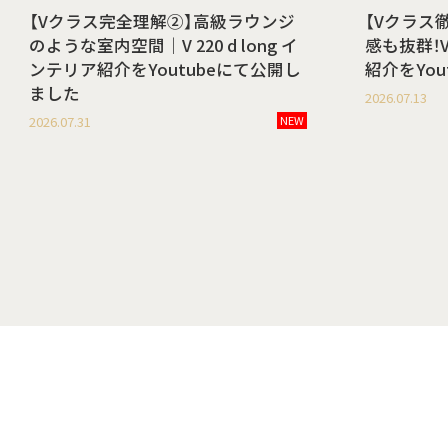
【Vクラス完全理解②】高級ラウンジ
【Vクラス
のような室内空間｜V 220 d long イ
感も抜群！V 
ンテリア紹介をYoutubeにて公開し
紹介をYo
ました
2026.07.13
2026.07.31
NEW