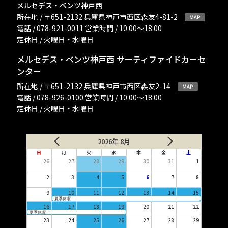
メルセデス・ベンツ神戸西
所在地 / 〒651-2132 兵庫県神戸市西区森友4-81-2
電話 / 078-921-0011 営業時間 / 10:00〜18:00
定休日 / 火曜日・水曜日
メルセデス・ベンツ神戸西 サーティファイドカーセ
ンター
所在地 / 〒651-2132 兵庫県神戸市西区森友2-14
電話 / 078-926-0100 営業時間 / 10:00〜18:00
定休日 / 火曜日・水曜日
2026年 8月
日
月
火
水
木
金
土
26
27
28
29
30
31
1
2
3
4
5
6
7
8
9
10
11
12
13
14
15
夏季休暇
16
17
18
19
20
21
22
夏季休暇
23
24
25
26
27
28
29