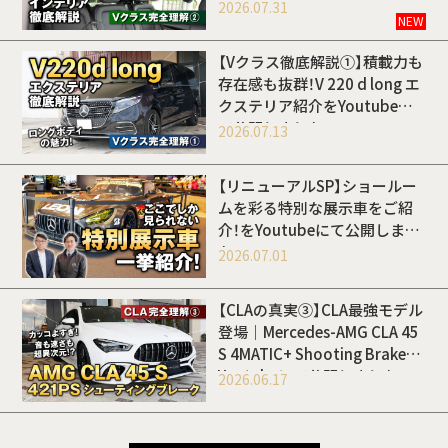
Youtubeにて公開しました
2026.07.31
NEW
【Vクラス徹底解説①】積載力も
存在感も抜群！V 220 d long エ
クステリア紹介をYoutubeに
て公開しました
2026.07.13
【リニューアルSP】ショールー
ムを彩る特別な展示車をご紹
介！をYoutubeにて公開しまし
た
2026.07.01
【CLAの真実③】CLA最強モデル
登場｜Mercedes-AMG CLA 45
S 4MATIC+ Shooting Brakeを
Youtubeにて公開しました
2026.06.17