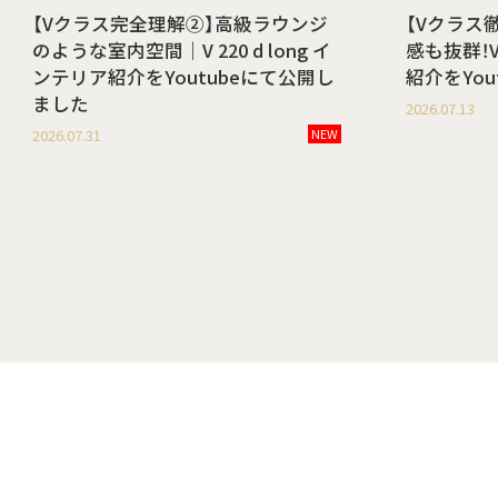
【Vクラス完全理解②】高級ラウンジ
【Vクラス
のような室内空間｜V 220 d long イ
感も抜群！V 
ンテリア紹介をYoutubeにて公開し
紹介をYo
ました
2026.07.13
2026.07.31
NEW