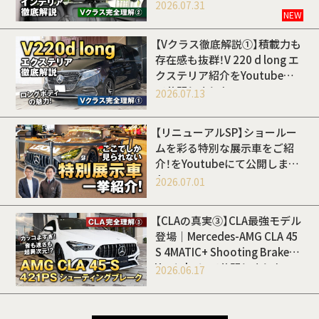
Youtubeにて公開しました
2026.07.31
NEW
【Vクラス徹底解説①】積載力も
存在感も抜群！V 220 d long エ
クステリア紹介をYoutubeに
て公開しました
2026.07.13
【リニューアルSP】ショールー
ムを彩る特別な展示車をご紹
介！をYoutubeにて公開しまし
た
2026.07.01
【CLAの真実③】CLA最強モデル
登場｜Mercedes-AMG CLA 45
S 4MATIC+ Shooting Brakeを
Youtubeにて公開しました
2026.06.17