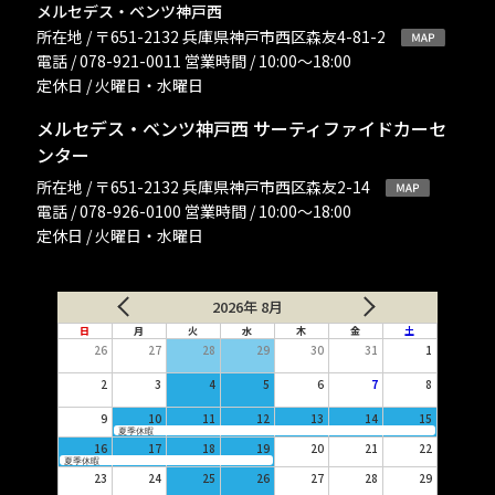
メルセデス・ベンツ神戸西
所在地 / 〒651-2132 兵庫県神戸市西区森友4-81-2
電話 / 078-921-0011 営業時間 / 10:00〜18:00
定休日 / 火曜日・水曜日
メルセデス・ベンツ神戸西 サーティファイドカーセ
ンター
所在地 / 〒651-2132 兵庫県神戸市西区森友2-14
電話 / 078-926-0100 営業時間 / 10:00〜18:00
定休日 / 火曜日・水曜日
2026年 8月
日
月
火
水
木
金
土
26
27
28
29
30
31
1
2
3
4
5
6
7
8
9
10
11
12
13
14
15
夏季休暇
16
17
18
19
20
21
22
夏季休暇
23
24
25
26
27
28
29